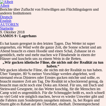
Albeit
Berichte über Zuflucht von Freiwilligen aus Flüchtlingslagern und
anderen Institutionen
Deutsch
English
AUTOREN
Startseite
9. Oktober 2018
SAMOS 9 / Lagerhaus
Es hat kaum geregnet in den letzten Tagen. Das Wetter ist super
angenehm, ein Wind weht die ganze Zeit, die Sonne scheint und am
Abend braucht es einen Hoodie und einen Schal, Zuhause ist es
gemütlich, mehr und mehr machen wir Filmabende in einem der
Häuser und kuscheln uns zu einem Wein in die Betten.
„Wir gucken idiotische Filme, die nichts mit der Realität zu tun
haben.“
Wir gucken idiotische Filme, die nichts mit der Realität zu tun haben.
Über Vampire, 80 % meiner Vorschläge werden abgelehnt, weil
niemand etwas Düsteres oder Ernstes gucken möchte und sollte, es
braucht muntere Zeit am Tag. Die Realität ist schockierend genug, da
braucht man nicht noch eine Doku am Abend. Für uns, mit Dach und
Steinwand Gesegnete, ist das Wetter kuschlig, für die Menschen im
Camp wird es ungemütlich. Für die Schmuggler heißt es, noch schnell
so viel Geld wie möglich machen, bevor es wieder Unwetter gibt und
die Fahrten zum Sonderpreis rausgehen müssen. Ja, bei Regen und
Sturm gibt es Rabatt auf die Überfahrt, ekelhaft. Dementsprechend