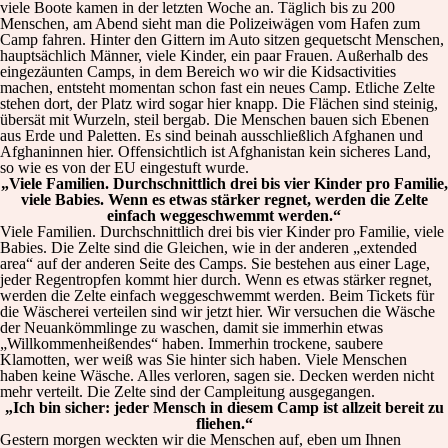
viele Boote kamen in der letzten Woche an. Täglich bis zu 200
Menschen, am Abend sieht man die Polizeiwägen vom Hafen zum
Camp fahren. Hinter den Gittern im Auto sitzen gequetscht Menschen,
hauptsächlich Männer, viele Kinder, ein paar Frauen. Außerhalb des
eingezäunten Camps, in dem Bereich wo wir die Kidsactivities
machen, entsteht momentan schon fast ein neues Camp. Etliche Zelte
stehen dort, der Platz wird sogar hier knapp. Die Flächen sind steinig,
übersät mit Wurzeln, steil bergab. Die Menschen bauen sich Ebenen
aus Erde und Paletten. Es sind beinah ausschließlich Afghanen und
Afghaninnen hier. Offensichtlich ist Afghanistan kein sicheres Land,
so wie es von der EU eingestuft wurde.
„Viele Familien. Durchschnittlich drei bis vier Kinder pro Familie,
viele Babies. Wenn es etwas stärker regnet, werden die Zelte
einfach weggeschwemmt werden.“
Viele Familien. Durchschnittlich drei bis vier Kinder pro Familie, viele
Babies. Die Zelte sind die Gleichen, wie in der anderen „extended
area“ auf der anderen Seite des Camps. Sie bestehen aus einer Lage,
jeder Regentropfen kommt hier durch. Wenn es etwas stärker regnet,
werden die Zelte einfach weggeschwemmt werden. Beim Tickets für
die Wäscherei verteilen sind wir jetzt hier. Wir versuchen die Wäsche
der Neuankömmlinge zu waschen, damit sie immerhin etwas
„Willkommenheißendes“ haben. Immerhin trockene, saubere
Klamotten, wer weiß was Sie hinter sich haben. Viele Menschen
haben keine Wäsche. Alles verloren, sagen sie. Decken werden nicht
mehr verteilt. Die Zelte sind der Campleitung ausgegangen.
„Ich bin sicher: jeder Mensch in diesem Camp ist allzeit bereit zu
fliehen.“
Gestern morgen weckten wir die Menschen auf, eben um Ihnen