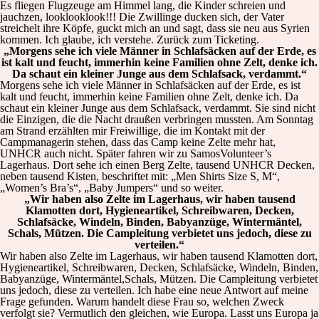
Es fliegen Flugzeuge am Himmel lang, die Kinder schreien und
jauchzen, looklooklook!!! Die Zwillinge ducken sich, der Vater
streichelt ihre Köpfe, guckt mich an und sagt, dass sie neu aus Syrien
kommen. Ich glaube, ich verstehe. Zurück zum Ticketing.
„Morgens sehe ich viele Männer in Schlafsäcken auf der Erde, es
ist kalt und feucht, immerhin keine Familien ohne Zelt, denke ich.
Da schaut ein kleiner Junge aus dem Schlafsack, verdammt.“
Morgens sehe ich viele Männer in Schlafsäcken auf der Erde, es ist
kalt und feucht, immerhin keine Familien ohne Zelt, denke ich. Da
schaut ein kleiner Junge aus dem Schlafsack, verdammt. Sie sind nicht
die Einzigen, die die Nacht draußen verbringen mussten. Am Sonntag
am Strand erzählten mir Freiwillige, die im Kontakt mit der
Campmanagerin stehen, dass das Camp keine Zelte mehr hat,
UNHCR auch nicht. Später fahren wir zu SamosVolunteer’s
Lagerhaus. Dort sehe ich einen Berg Zelte, tausend UNHCR Decken,
neben tausend Kisten, beschriftet mit: „Men Shirts Size S, M“,
„Women’s Bra’s“, „Baby Jumpers“ und so weiter.
„Wir haben also Zelte im Lagerhaus, wir haben tausend
Klamotten dort, Hygieneartikel, Schreibwaren, Decken,
Schlafsäcke, Windeln, Binden, Babyanzüge, Wintermäntel,
Schals, Mützen. Die Campleitung verbietet uns jedoch, diese zu
verteilen.“
Wir haben also Zelte im Lagerhaus, wir haben tausend Klamotten dort,
Hygieneartikel, Schreibwaren, Decken, Schlafsäcke, Windeln, Binden,
Babyanzüge, Wintermäntel,Schals, Mützen. Die Campleitung verbietet
uns jedoch, diese zu verteilen. Ich habe eine neue Antwort auf meine
Frage gefunden. Warum handelt diese Frau so, welchen Zweck
verfolgt sie? Vermutlich den gleichen, wie Europa. Lasst uns Europa ja