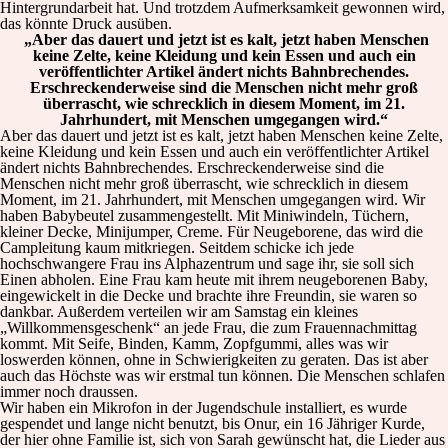
Hintergrundarbeit hat. Und trotzdem Aufmerksamkeit gewonnen wird,
das könnte Druck ausüben.
„Aber das dauert und jetzt ist es kalt, jetzt haben Menschen
keine Zelte, keine Kleidung und kein Essen und auch ein
veröffentlichter Artikel ändert nichts Bahnbrechendes.
Erschreckenderweise sind die Menschen nicht mehr groß
überrascht, wie schrecklich in diesem Moment, im 21.
Jahrhundert, mit Menschen umgegangen wird.“
Aber das dauert und jetzt ist es kalt, jetzt haben Menschen keine Zelte,
keine Kleidung und kein Essen und auch ein veröffentlichter Artikel
ändert nichts Bahnbrechendes. Erschreckenderweise sind die
Menschen nicht mehr groß überrascht, wie schrecklich in diesem
Moment, im 21. Jahrhundert, mit Menschen umgegangen wird. Wir
haben Babybeutel zusammengestellt. Mit Miniwindeln, Tüchern,
kleiner Decke, Minijumper, Creme. Für Neugeborene, das wird die
Campleitung kaum mitkriegen. Seitdem schicke ich jede
hochschwangere Frau ins Alphazentrum und sage ihr, sie soll sich
Einen abholen. Eine Frau kam heute mit ihrem neugeborenen Baby,
eingewickelt in die Decke und brachte ihre Freundin, sie waren so
dankbar. Außerdem verteilen wir am Samstag ein kleines
„Willkommensgeschenk“ an jede Frau, die zum Frauennachmittag
kommt. Mit Seife, Binden, Kamm, Zopfgummi, alles was wir
loswerden können, ohne in Schwierigkeiten zu geraten. Das ist aber
auch das Höchste was wir erstmal tun können. Die Menschen schlafen
immer noch draussen.
Wir haben ein Mikrofon in der Jugendschule installiert, es wurde
gespendet und lange nicht benutzt, bis Onur, ein 16 Jähriger Kurde,
der hier ohne Familie ist, sich von Sarah gewünscht hat, die Lieder aus