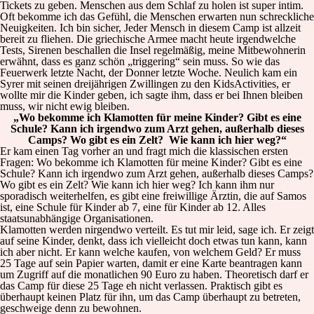
Tickets zu geben. Menschen aus dem Schlaf zu holen ist super intim.
Oft bekomme ich das Gefühl, die Menschen erwarten nun schreckliche
Neuigkeiten. Ich bin sicher, Jeder Mensch in diesem Camp ist allzeit
bereit zu fliehen. Die griechische Armee macht heute irgendwelche
Tests, Sirenen beschallen die Insel regelmäßig, meine Mitbewohnerin
erwähnt, dass es ganz schön „triggering“ sein muss. So wie das
Feuerwerk letzte Nacht, der Donner letzte Woche. Neulich kam ein
Syrer mit seinen dreijährigen Zwillingen zu den KidsActivities, er
wollte mir die Kinder geben, ich sagte ihm, dass er bei Ihnen bleiben
muss, wir nicht ewig bleiben.
„Wo bekomme ich Klamotten für meine Kinder? Gibt es eine
Schule? Kann ich irgendwo zum Arzt gehen, außerhalb dieses
Camps? Wo gibt es ein Zelt? Wie kann ich hier weg?“
Er kam einen Tag vorher an und fragt mich die klassischen ersten
Fragen: Wo bekomme ich Klamotten für meine Kinder? Gibt es eine
Schule? Kann ich irgendwo zum Arzt gehen, außerhalb dieses Camps?
Wo gibt es ein Zelt? Wie kann ich hier weg? Ich kann ihm nur
sporadisch weiterhelfen, es gibt eine freiwillige Ärztin, die auf Samos
ist, eine Schule für Kinder ab 7, eine für Kinder ab 12. Alles
staatsunabhängige Organisationen.
Klamotten werden nirgendwo verteilt. Es tut mir leid, sage ich. Er zeigt
auf seine Kinder, denkt, dass ich vielleicht doch etwas tun kann, kann
ich aber nicht. Er kann welche kaufen, von welchem Geld? Er muss
25 Tage auf sein Papier warten, damit er eine Karte beantragen kann
um Zugriff auf die monatlichen 90 Euro zu haben. Theoretisch darf er
das Camp für diese 25 Tage eh nicht verlassen. Praktisch gibt es
überhaupt keinen Platz für ihn, um das Camp überhaupt zu betreten,
geschweige denn zu bewohnen.