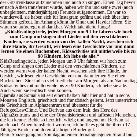
der Gitarrenklasse aufzunehmen und auch zu singen. Einen Tag bevor
er nach Athen transferiert wurde, haben wir ihn und seine zwei (auch
unbegleiteten, minderjährigen) Freunde aufgenommen. Es war so
wundervoll, sie haben sich für Instagram gefilmt und sich über ihre
Stimmen gefreut. Im Anhang könnt ihr Onur und Haydar hören. Sie
waren so aufgeregt und dankbar. Welch talentierte Jungs!!
„KidsReadingcircle, jeden Morgen um 9 Uhr fahren wir hoch
zum Camp und singen dort Lieder mit den verschlafenen
Kindern, sie werden warm von der kalten Nacht, waschen sich
ihre Hände, ihr Gesicht, wir lesen eine Geschichte vor und dann
lernen Sie einen Buchstaben. Kidsactivities mit mittlerweile bis zu
90 Kindern, ich liebe sie alle.“
KidsReadingcircle, jeden Morgen um 9 Uhr fahren wir hoch zum
Camp und singen dort Lieder mit den verschlafenen Kindern, sie
werden warm von der kalten Nacht, waschen sich ihre Hände, ihr
Gesicht, wir lesen eine Geschichte vor und dann lernen Sie einen
Buchstaben. Sie sind so viel friedlicher am Morgen, als am Nachmittag
Kidsactivities mit mittlerweile bis zu 90 Kindern, ich liebe sie alle.
Auch wenn sie teuflisch sein können.
Djamila aus Somalia ist seit einem halben Jahr hier und hat in sechs
Monaten Englisch, griechisch und französisch gelernt. Jetzt unterrichtet
sie Griechisch im Alphazentrum und übersetzt für die
RefugeeLawClinic. Und Berivan aus dem Irak, das Herz des
AlphaZentrums und eine der Organisiertesten und taffesten Menschen,
die ich kenne. Beide so herzlich, witzig und angenehm. Berivan ist
auch nach Athen transferiert worden, ich hoffe es geht ihr, ihrem 17
Jährigen Bruder und deren 4 jährigen Bruder gut.
Beim Spaziergang am Sonntag an einem fernabgelegenen Strand bin