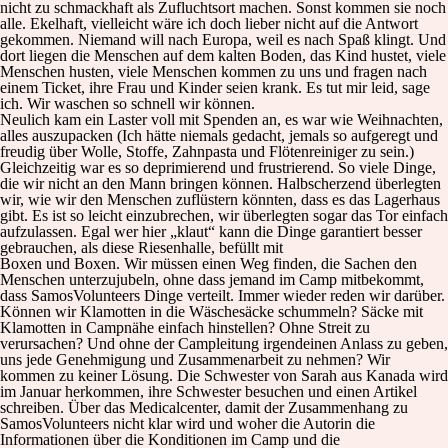
nicht zu schmackhaft als Zufluchtsort machen. Sonst kommen sie noch
alle. Ekelhaft, vielleicht wäre ich doch lieber nicht auf die Antwort
gekommen. Niemand will nach Europa, weil es nach Spaß klingt. Und
dort liegen die Menschen auf dem kalten Boden, das Kind hustet, viele
Menschen husten, viele Menschen kommen zu uns und fragen nach
einem Ticket, ihre Frau und Kinder seien krank. Es tut mir leid, sage
ich. Wir waschen so schnell wir können.
Neulich kam ein Laster voll mit Spenden an, es war wie Weihnachten,
alles auszupacken (Ich hätte niemals gedacht, jemals so aufgeregt und
freudig über Wolle, Stoffe, Zahnpasta und Flötenreiniger zu sein.)
Gleichzeitig war es so deprimierend und frustrierend. So viele Dinge,
die wir nicht an den Mann bringen können. Halbscherzend überlegten
wir, wie wir den Menschen zuflüstern könnten, dass es das Lagerhaus
gibt. Es ist so leicht einzubrechen, wir überlegten sogar das Tor einfach
aufzulassen. Egal wer hier „klaut“ kann die Dinge garantiert besser
gebrauchen, als diese Riesenhalle, befüllt mit
Boxen und Boxen. Wir müssen einen Weg finden, die Sachen den
Menschen unterzujubeln, ohne dass jemand im Camp mitbekommt,
dass SamosVolunteers Dinge verteilt. Immer wieder reden wir darüber.
Können wir Klamotten in die Wäschesäcke schummeln? Säcke mit
Klamotten in Campnähe einfach hinstellen? Ohne Streit zu
verursachen? Und ohne der Campleitung irgendeinen Anlass zu geben,
uns jede Genehmigung und Zusammenarbeit zu nehmen? Wir
kommen zu keiner Lösung. Die Schwester von Sarah aus Kanada wird
im Januar herkommen, ihre Schwester besuchen und einen Artikel
schreiben. Über das Medicalcenter, damit der Zusammenhang zu
SamosVolunteers nicht klar wird und woher die Autorin die
Informationen über die Konditionen im Camp und die