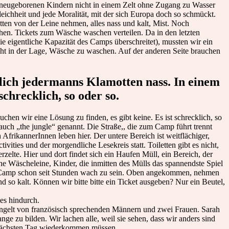
it neugeborenen Kindern nicht in einem Zelt ohne Zugang zu Wasser
ichheit und jede Moralität, mit der sich Europa doch so schmückt.
ten von der Leine nehmen, alles nass und kalt, Mist. Noch
hen. Tickets zum Wäsche waschen verteilen. Da in den letzten
eigentliche Kapazität des Camps überschreitet), mussten wir ein
cht in der Lage, Wäsche zu waschen. Auf der anderen Seite brauchen
mlich jedermanns Klamotten nass. In einem
schrecklich, so oder so.
hen wir eine Lösung zu finden, es gibt keine. Es ist schrecklich, so
uch „the jungle“ genannt. Die Straße,, die zum Camp führt trennt
 AfrikannerInnen leben hier. Der untere Bereich ist weitflächiger,
ities und der morgendliche Lesekreis statt. Toiletten gibt es nicht,
elte. Hier und dort findet sich ein Haufen Müll, ein Bereich, der
ne Wäscheleine, Kinder, die inmitten des Mülls das spannendste Spiel
ze Camp schon seit Stunden wach zu sein. Oben angekommen, nehmen
 so kalt. Können wir bitte bitte ein Ticket ausgeben? Nur ein Beutel,
les hindurch.
ngelt von französisch sprechenden Männern und zwei Frauen. Sarah
ange zu bilden. Wir lachen alle, weil sie sehen, dass wir anders sind
m nächsten Tag wiederkommen müssen.