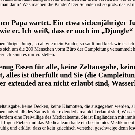
an dann? Was machen die Kinder? Der Schaden ist so groß, das ist nic
inen Papa wartet. Ein etwa siebenjähriger Ju
wie er. Ich weiß, dass er auch im „Djungle“ 
enjähriger Junge, so alt wie mein Bruder, so sanft und keck wie er. Ich
ass sich um die 200 Menschen vorm Büro der Campleitung versammelt ha
er ich kann es mir vorstellen.
nug Essen für alle, keine Zeltausgabe, kei
, alles ist überfüllt und Sie (die Campleitun
er extended area nicht erlaubt sind, Wass
ltausgabe, keine Decken, keine Klamotten, die ausgegeben werden, alle T
en außerhalb des Zauns in der extended area nicht erlaubt sind, Wass
dem eine Freiwillige des Medicalteams. Sie ist Engländerin mit iranisc
t Tagen Fieber und das Medicalteam hatte ein bestimmtes Medikament n
uhig und erklärt, dass er kein griechisch verstehe, geschweige denn lese