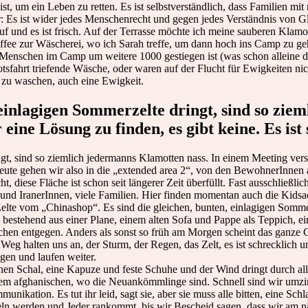
st, um ein Leben zu retten. Es ist selbstverständlich, dass Familien m
 Es ist wider jedes Menschenrecht und gegen jedes Verständnis von Gle
 und es ist frisch. Auf der Terrasse möchte ich meine sauberen Klamot
ffee zur Wäscherei, wo ich Sarah treffe, um dann hoch ins Camp zu ge
schen im Camp um weitere 1000 gestiegen ist (was schon alleine die 
fahrt triefende Wäsche, oder waren auf der Flucht für Ewigkeiten ni
u waschen, auch eine Ewigkeit.
einlagigen Sommerzelte dringt, sind so zie
ine Lösung zu finden, es gibt keine. Es ist 
t, sind so ziemlich jedermanns Klamotten nass. In einem Meeting versuc
ute gehen wir also in die „extended area 2“, von den BewohnerInnen a
diese Fläche ist schon seit längerer Zeit überfüllt. Fast ausschließlich
nd IranerInnen, viele Familien. Hier finden momentan auch die Kidsactiv
elte vom „Chinashop“. Es sind die gleichen, bunten, einlagigen Sommerz
bestehend aus einer Plane, einem alten Sofa und Pappe als Teppich, ei
schen entgegen. Anders als sonst so früh am Morgen scheint das gan
halten uns an, der Sturm, der Regen, das Zelt, es ist schrecklich und
agen und laufen weiter.
 einen Schal, eine Kapuze und feste Schuhe und der Wind dringt durch al
em afghanischen, wo die Neuankömmlinge sind. Schnell sind wir umzi
nikation. Es tut ihr leid, sagt sie, aber sie muss alle bitten, eine Schl
ndeln werden und Jeder rankommt, bis wir Bescheid sagen, dass wir a