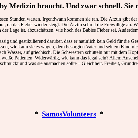
Baby Medizin braucht. Und zwar schnell. Sie
üssen Stunden warten. Irgendwann kommen sie ran. Die Ärztin gibt der f
l, da das Fieber wieder steigt. Die Ärztin schreit die Freiwillige an.
in der Lage ist, abzuschätzen, wie hoch des Babies Fieber sei. Außerd
ssig und gestikulierend darüber, dass er natürlich kein Geld für die Ge
wissen, wie kann sie es wagen, dem besorgten Vater und seinem Kind ni
nach Wasser, auf griechisch. Die Schwestern schütteln nur mit dem Kop
ht weiße Patienten. Widerwärtig, wie kann das legal sein? Allem Ansche
chmückt und was sie ausmachen sollte – Gleichheit, Freiheit, Grundrech
*
SamosVolunteers
*