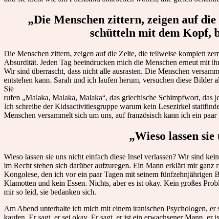
„Die Menschen zittern, zeigen auf die
schütteln mit dem Kopf, 
Die Menschen zittern, zeigen auf die Zelte, die teilweise komplett
Absurdität. Jeden Tag beeindrucken mich die Menschen erneut mit ih
Wir sind überrascht, dass nicht alle ausrasten. Die Menschen versam
entstehen kann. Sarah und ich laufen herum, versuchen diese Bilder 
Sie
rufen „Malaka, Malaka, Malaka“, das griechische Schimpfwort, das je
Ich schreibe der Kidsactivitiesgruppe warum kein Lesezirkel stattfi
Menschen versammelt sich um uns, auf französisch kann ich ein paar Fe
„Wieso lassen sie 
Wieso lassen sie uns nicht einfach diese Insel verlassen? Wir sind kein
im Recht stehen sich darüber aufzuregen. Ein Mann erklärt mir ganz
Kongolese, den ich vor ein paar Tagen mit seinem fünfzehnjährigen B
Klamotten und kein Essen. Nichts, aber es ist okay. Kein großes Prob
mir so leid, sie bedanken sich.
Am Abend unterhalte ich mich mit einem iranischen Psychologen, er s
kaufen. Er sagt, er sei okay. Er sagt, er ist ein erwachsener Mann, er i