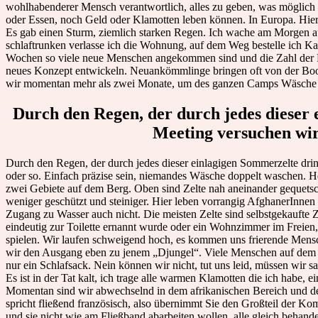
wohlhabenderer Mensch verantwortlich, alles zu geben, was möglich i
oder Essen, noch Geld oder Klamotten leben können. In Europa. Hier:
Es gab einen Sturm, ziemlich starken Regen. Ich wache am Morgen auf
schlaftrunken verlasse ich die Wohnung, auf dem Weg bestelle ich Ka
Wochen so viele neue Menschen angekommen sind und die Zahl der Men
neues Konzept entwickeln. Neuankömmlinge bringen oft von der Boots
wir momentan mehr als zwei Monate, um des ganzen Camps Wäsche z
Durch den Regen, der durch jedes dieser 
Meeting versuchen wir e
Durch den Regen, der durch jedes dieser einlagigen Sommerzelte dring
oder so. Einfach präzise sein, niemandes Wäsche doppelt waschen. He
zwei Gebiete auf dem Berg. Oben sind Zelte nah aneinander gequetscht, 
weniger geschützt und steiniger. Hier leben vorrangig AfghanerInnen u
Zugang zu Wasser auch nicht. Die meisten Zelte sind selbstgekaufte Z
eindeutig zur Toilette ernannt wurde oder ein Wohnzimmer im Freien, 
spielen. Wir laufen schweigend hoch, es kommen uns frierende Men
wir den Ausgang eben zu jenem „Djungel“. Viele Menschen auf dem Weg 
nur ein Schlafsack. Nein können wir nicht, tut uns leid, müssen wir s
Es ist in der Tat kalt, ich trage alle warmen Klamotten die ich habe,
Momentan sind wir abwechselnd in dem afrikanischen Bereich und d
spricht fließend französisch, also übernimmt Sie den Großteil der Kommu
und sie nicht wie am Fließband abarbeiten wollen, alle gleich beha