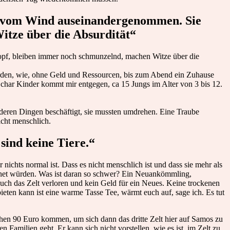
ind, vom Wind auseinandergenommen. Sie
itze über die Absurdität“
Kopf, bleiben immer noch schmunzelnd, machen Witze über die
werden, wie, ohne Geld und Ressourcen, bis zum Abend ein Zuhause
Schar Kinder kommt mir entgegen, ca 15 Jungs im Alter von 3 bis 12.
nderen Dingen beschäftigt, sie mussten umdrehen. Eine Traube
icht menschlich.
 sind keine Tiere.“
r nichts normal ist. Dass es nicht menschlich ist und dass sie mehr als
ffnet würden. Was ist daran so schwer? Ein Neuankömmling,
uch das Zelt verloren und kein Geld für ein Neues. Keine trockenen
ieten kann ist eine warme Tasse Tee, wärmt euch auf, sage ich. Es tut
chen 90 Euro kommen, um sich dann das dritte Zelt hier auf Samos zu
en Familien geht. Er kann sich nicht vorstellen, wie es ist, im Zelt zu