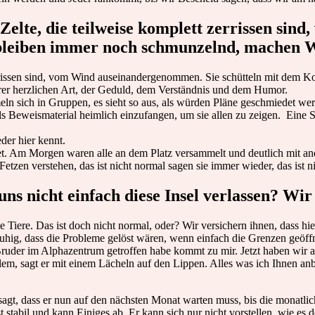
 Zelte, die teilweise komplett zerrissen s
bleiben immer noch schmunzelnd, machen W
 zerrissen sind, vom Wind auseinandergenommen. Sie schütteln mit dem 
rer herzlichen Art, der Geduld, dem Verständnis und dem Humor.
meln sich in Gruppen, es sieht so aus, als würden Pläne geschmiedet 
als Beweismaterial heimlich einzufangen, um sie allen zu zeigen. Eine 
der hier kennt.
ndet. Am Morgen waren alle an dem Platz versammelt und deutlich mit a
tzen verstehen, das ist nicht normal sagen sie immer wieder, das ist n
uns nicht einfach diese Insel verlassen? Wir
e Tiere. Das ist doch nicht normal, oder? Wir versichern ihnen, dass hie
 ruhig, dass die Probleme gelöst wären, wenn einfach die Grenzen geö
ruder im Alphazentrum getroffen habe kommt zu mir. Jetzt haben wir a
lem, sagt er mit einem Lächeln auf den Lippen. Alles was ich Ihnen anb
agt, dass er nun auf den nächsten Monat warten muss, bis die monatli
st stabil und kann Einiges ab. Er kann sich nur nicht vorstellen, wie es d